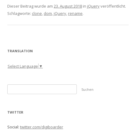
Dieser Beitrag wurde am
23. August 2018
in
jQuery
veröffentlicht.
Schlagworte:
clone
,
dom
,
jQuery
,
rename
.
TRANSLATION
Select Language
▼
S
u
c
h
TWITTER
e
n
Social:
twitter.com/digiboarder
n