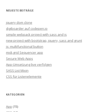
a
c
NEUESTE BEITRÄGE
h
:
jquery dom clone
digiboarder auf codepen.io
simple webpack project with sass and js
new project with bootstrap, jquery, sass and grunt
js: multifunctional button
midi.grid Sequencer app
Secure Web Apps
App-Umsetzung live verfolgen
SASS List Mixin
CSS für Listenelemente
KATEGORIEN
App
(15)