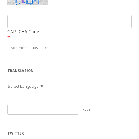
CAPTCHA Code
*
TRANSLATION
Select Language
▼
S
u
c
h
TWITTER
e