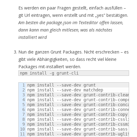
Es werden ein paar Fragen gestellt, einfach ausfüllen –
git Url eintragen, wenn erstellt und mit „yes“ bestätigen.
Am besten die package.json im Texteditor offen lassen,
dann kann man gleich mitlesen, was als nächstes
installiert wird
Nun die ganzen Grunt Packages. Nicht erschrecken – es
gibt viele Abhängigkeiten, so dass recht viel kleine
Packages mit-installiert werden.
npm install -g grunt-cli
1

npm install --save-dev grunt

2

npm install --save-dev matchdep

3

npm install --save-dev grunt-contrib-clean

4

npm install --save-dev grunt-contrib-compress
5

npm install --save-dev grunt-contrib-concat

6

npm install --save-dev grunt-contrib-connect

7

npm install --save-dev grunt-contrib-copy

8

npm install --save-dev grunt-contrib-csslint

9

npm install --save-dev grunt-contrib-cssmin

10

npm install --save-dev grunt-contrib-sass

11

npm install --save-dev grunt-contrib-uglify
