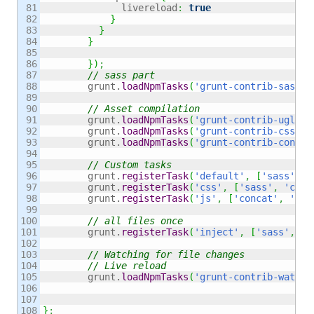
81

	      livereload
:
true
82

}
83

}
84

}
85

86

}
)
;
87

// sass part
88

	grunt.
loadNpmTasks
(
'grunt-contrib-sass'
)
89

90

// Asset compilation
91

	grunt.
loadNpmTasks
(
'grunt-contrib-uglify
92

	grunt.
loadNpmTasks
(
'grunt-contrib-cssmin
93

	grunt.
loadNpmTasks
(
'grunt-contrib-concat
94

95

// Custom tasks
96

	grunt.
registerTask
(
'default'
,
[
'sass'
]
)
;
97

	grunt.
registerTask
(
'css'
,
[
'sass'
,
'cssm
98

	grunt.
registerTask
(
'js'
,
[
'concat'
,
'ugl
99

100

// all files once
101

	grunt.
registerTask
(
'inject'
,
[
'sass'
,
'c
102

103

// Watching for file changes
104

// Live reload
105

	grunt.
loadNpmTasks
(
'grunt-contrib-watch'
106

107

}
;