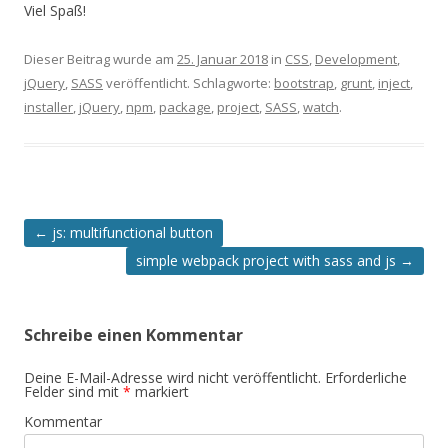
Viel Spaß!
Dieser Beitrag wurde am
25. Januar 2018
in
CSS
,
Development
,
jQuery
,
SASS
veröffentlicht. Schlagworte:
bootstrap
,
grunt
,
inject
,
installer
,
jQuery
,
npm
,
package
,
project
,
SASS
,
watch
.
Artikel-
←
js: multifunctional button
Navigation
simple webpack project with sass and js
→
Schreibe einen Kommentar
Deine E-Mail-Adresse wird nicht veröffentlicht.
Erforderliche
Felder sind mit
*
markiert
Kommentar