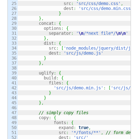
25

		  src
:
'src/css/demo.css'
,
26

		  dest
:
'src/css/demo.min.css'
27

}
28

}
,
29

	concat
:
{
30

	  options
:
{
31

	    separator
:
'
\n
/*next file*/
\n
\n
'
//
32

}
,
33

	  dist
:
{
34

	    src
:
[
'node_modules/jquery/dist/jque
35

	    dest
:
'src/js/demo.js'
36

}
37

}
,
38

39

	uglify
:
{
40

	  build
:
{
41

	    files
:
{
42

'src/js/demo.min.js'
:
[
'src/js/dem
43

}
44

}
45

}
,
46

47

// simply copy files
48

	copy
:
{
49

	      fonts
:
{
50

	        expand
:
true
,
51

	        src
:
'*/fonts/**'
,
// form dev t
52

	        dest
:
'src/'