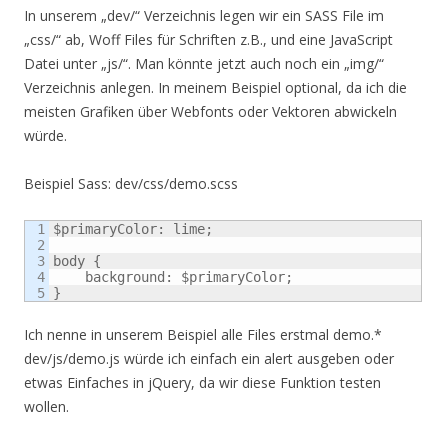
In unserem „dev/“ Verzeichnis legen wir ein SASS File im
„css/“ ab, Woff Files für Schriften z.B., und eine JavaScript
Datei unter „js/“. Man könnte jetzt auch noch ein „img/“
Verzeichnis anlegen. In meinem Beispiel optional, da ich die
meisten Grafiken über Webfonts oder Vektoren abwickeln
würde.
Beispiel Sass: dev/css/demo.scss
1

$primaryColor: lime;

2

3

body {

4

    background: $primaryColor;

}
Ich nenne in unserem Beispiel alle Files erstmal demo.*
dev/js/demo.js würde ich einfach ein alert ausgeben oder
etwas Einfaches in jQuery, da wir diese Funktion testen
wollen.