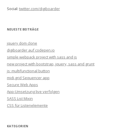
n
Social:
twitter.com/digiboarder
n
a
c
NEUESTE BEITRÄGE
h
:
jquery dom clone
digiboarder auf codepen.io
simple webpack project with sass and js
new project with bootstrap, jquery, sass and grunt
js: multifunctional button
midi.grid Sequencer app
Secure Web Apps
App-Umsetzung live verfolgen
SASS List Mixin
CSS für Listenelemente
KATEGORIEN