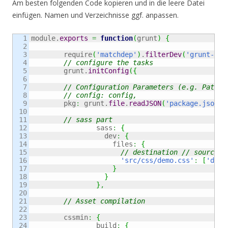
Am besten folgenden Code kopieren und in die leere Datei
einfügen. Namen und Verzeichnisse ggf. anpassen.
1

module.
exports
=
function
(
grunt
)
{
2

3

	require
(
'matchdep'
)
.
filterDev
(
'grunt-*'
)
4

// configure the tasks
5

	grunt.
initConfig
(
{
6

7

// Configuration Parameters (e.g. Pathes
8

// config: config,
9

	pkg
:
 grunt.
file
.
readJSON
(
'package.json'
)
10

11

// sass part
12

		sass
:
{
13

		  dev
:
{
14

		    files
:
{
15

// destination // source f
16

'src/css/demo.css'
:
[
'dev/
17

}
18

}
19

}
,
20

21

// Asset compilation
22

23

	cssmin
:
{
24

		build
:
{