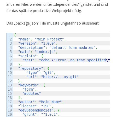
anderen Files werden unter „dependencies“ gelistet und sind
für das spätere produktive Webprojekt nötig.
Das „package.json“ File müsste ungefähr so aussehen:
1

{
2

"name"
:
"mein Projekt"
,
3

"version"
:
"1.0.0"
,
4

"description"
:
"default form modules"
,
5

"main"
:
"index.js"
,
6

"scripts"
:
{
7

"test"
:
"echo 
\"
Error: no test specified
\"
 &&
8

}
,
9

"repository"
:
{
10

"type"
:
"git"
,
11

"url"
:
"http://...xy.git"
12

}
,
13

"keywords"
:
[
14

"form"
,
15

"modules"
16

]
,
17

"author"
:
"Mein Name"
,
18

"license"
:
"ISC"
,
19

"devDependencies"
:
{
20

"grunt"
:
"^1.0.1"
,