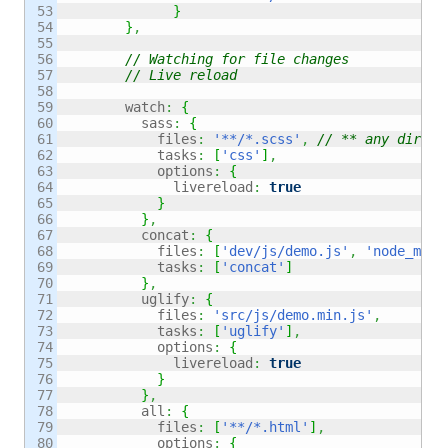
53

}
54

}
,
55

56

// Watching for file changes
57

// Live reload
58

59

	watch
:
{
60

	  sass
:
{
61

	    files
:
'**/*.scss'
,
// ** any direct
62

	    tasks
:
[
'css'
]
,
63

	    options
:
{
64

	      livereload
:
true
65

}
66

}
,
67

	  concat
:
{
68

	    files
:
[
'dev/js/demo.js'
,
'node_modu
69

	    tasks
:
[
'concat'
]
70

}
,
71

	  uglify
:
{
72

	    files
:
'src/js/demo.min.js'
,
73

	    tasks
:
[
'uglify'
]
,
74

	    options
:
{
75

	      livereload
:
true
76

}
77

}
,
78

	  all
:
{
79

	    files
:
[
'**/*.html'
]
,
80

	    options
:
{