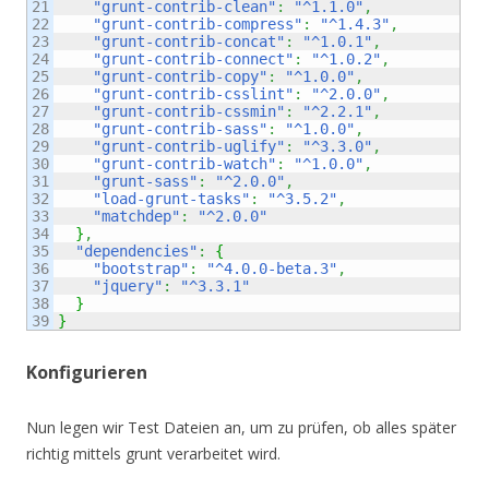
21

"grunt-contrib-clean"
:
"^1.1.0"
,
22

"grunt-contrib-compress"
:
"^1.4.3"
,
23

"grunt-contrib-concat"
:
"^1.0.1"
,
24

"grunt-contrib-connect"
:
"^1.0.2"
,
25

"grunt-contrib-copy"
:
"^1.0.0"
,
26

"grunt-contrib-csslint"
:
"^2.0.0"
,
27

"grunt-contrib-cssmin"
:
"^2.2.1"
,
28

"grunt-contrib-sass"
:
"^1.0.0"
,
29

"grunt-contrib-uglify"
:
"^3.3.0"
,
30

"grunt-contrib-watch"
:
"^1.0.0"
,
31

"grunt-sass"
:
"^2.0.0"
,
32

"load-grunt-tasks"
:
"^3.5.2"
,
33

"matchdep"
:
"^2.0.0"
34

}
,
35

"dependencies"
:
{
36

"bootstrap"
:
"^4.0.0-beta.3"
,
37

"jquery"
:
"^3.3.1"
38

}
}
Konfigurieren
Nun legen wir Test Dateien an, um zu prüfen, ob alles später
richtig mittels grunt verarbeitet wird.