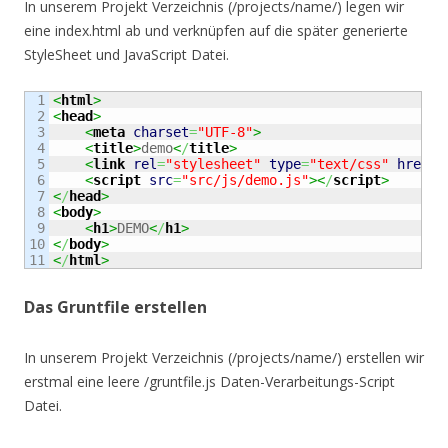
In unserem Projekt Verzeichnis (/projects/name/) legen wir
eine index.html ab und verknüpfen auf die später generierte
StyleSheet und JavaScript Datei.
1

<
html
>
2

<
head
>
3

<
meta
charset
=
"UTF-8"
>
4

<
title
>
demo
<
/
title
>
5

<
link
rel
=
"stylesheet"
type
=
"text/css"
href
=
"
6

<
script
src
=
"src/js/demo.js"
><
/
script
>
7

<
/
head
>
8

<
body
>
9

<
h1
>
DEMO
<
/
h1
>
10

<
/
body
>
<
/
html
>
Das Gruntfile erstellen
In unserem Projekt Verzeichnis (/projects/name/) erstellen wir
erstmal eine leere /gruntfile.js Daten-Verarbeitungs-Script
Datei.