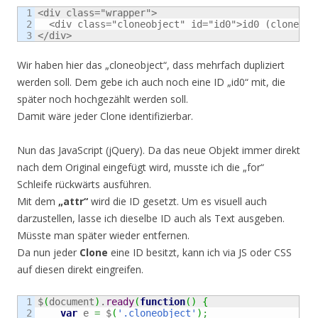
1

<div class="wrapper">

2

  <div class="cloneobject" id="id0">id0 (clone obj
</div>
Wir haben hier das „cloneobject“, dass mehrfach dupliziert
werden soll. Dem gebe ich auch noch eine ID „id0“ mit, die
später noch hochgezählt werden soll.
Damit wäre jeder Clone identifizierbar.
Nun das JavaScript (jQuery). Da das neue Objekt immer direkt
nach dem Original eingefügt wird, musste ich die „for“
Schleife rückwärts ausführen.
Mit dem
„attr“
wird die ID gesetzt. Um es visuell auch
darzustellen, lasse ich dieselbe ID auch als Text ausgeben.
Müsste man später wieder entfernen.
Da nun jeder
Clone
eine ID besitzt, kann ich via JS oder CSS
auf diesen direkt eingreifen.
1

$
(
document
)
.
ready
(
function
(
)
{
2

var
 e 
=
 $
(
'.cloneobject'
)
;