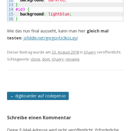
12

background
:
darkred
;
13

}
14

#id3
{
15

background
:
lightblue
;
}
Wie das nun final aussieht, kann man hier
gleich mal
testen
:
jsfiddle.net/gregor/tx3koLqy/
Dieser Beitrag wurde am
23. August 2018
in
jQuery
veröffentlicht.
Schlagworte:
clone
,
dom
,
jQuery
,
rename
.
Artikel-
←
digiboarder auf codepen.io
Navigation
Schreibe einen Kommentar
Deine E-Mail-Adresse wird nicht veröffentlicht.
Erforderliche