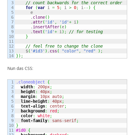
3

// count backwards for the correct order
4

for
(
var
 i 
=
5
;
 i 
>
0
;
 i
--
)
{
5

      e

6

      .
clone
(
)
7

      .
attr
(
'id'
,
'id'
+
 i
)
8

      .
insertAfter
(
e
)
9

      .
text
(
'id'
+
 i
)
;
// for testing
10

}
11

12

// feel free to change the clone
13

    $
(
'#id3'
)
.
css
(
"color"
,
"red"
)
;
}
)
;
Nun das CSS:
1

.cloneobject
{
2

width
:
200px
;
3

height
:
40px
;
4

margin
:
10px
auto
;
5

line-height
:
40px
;
6

text-align
:
center
;
7

background
:
red
;
8

color
:
white
;
9

font-family
:
sans-serif
;
10

}
11

#id0
{