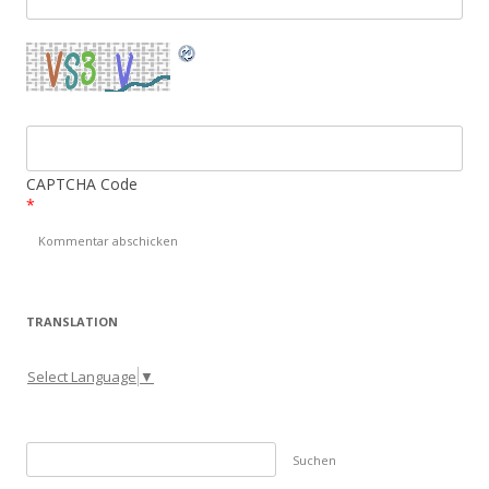
CAPTCHA Code
*
TRANSLATION
Select Language
▼
S
u