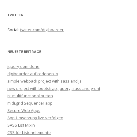
c
h
TWITTER
e
n
Social:
twitter.com/digiboarder
n
a
c
NEUESTE BEITRÄGE
h
:
jquery dom clone
digiboarder auf codepen.io
simple webpack project with sass and js
new project with bootstrap, jquery, sass and grunt
js: multifunctional button
midi.grid Sequencer app
Secure Web Apps
App-Umsetzung live verfolgen
SASS List Mixin
CSS für Listenelemente