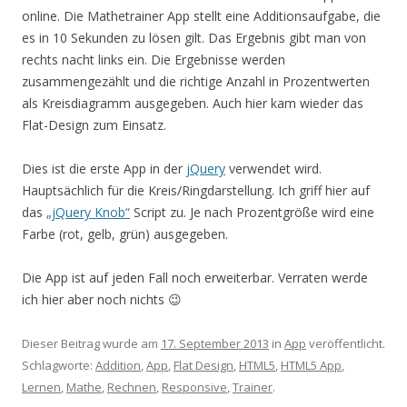
online. Die Mathetrainer App stellt eine Additionsaufgabe, die
es in 10 Sekunden zu lösen gilt. Das Ergebnis gibt man von
rechts nacht links ein. Die Ergebnisse werden
zusammengezählt und die richtige Anzahl in Prozentwerten
als Kreisdiagramm ausgegeben. Auch hier kam wieder das
Flat-Design zum Einsatz.
Dies ist die erste App in der
jQuery
verwendet wird.
Hauptsächlich für die Kreis/Ringdarstellung. Ich griff hier auf
das
„jQuery Knob“
Script zu. Je nach Prozentgröße wird eine
Farbe (rot, gelb, grün) ausgegeben.
Die App ist auf jeden Fall noch erweiterbar. Verraten werde
ich hier aber noch nichts 😉
Dieser Beitrag wurde am
17. September 2013
in
App
veröffentlicht.
Schlagworte:
Addition
,
App
,
Flat Design
,
HTML5
,
HTML5 App
,
Lernen
,
Mathe
,
Rechnen
,
Responsive
,
Trainer
.