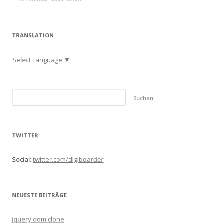
TRANSLATION
Select Language
▼
S
u
c
h
TWITTER
e
n
Social:
twitter.com/digiboarder
n
a
c
NEUESTE BEITRÄGE
h
:
jquery dom clone