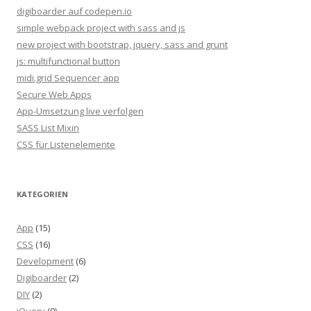
digiboarder auf codepen.io
simple webpack project with sass and js
new project with bootstrap, jquery, sass and grunt
js: multifunctional button
midi.grid Sequencer app
Secure Web Apps
App-Umsetzung live verfolgen
SASS List Mixin
CSS für Listenelemente
KATEGORIEN
App
(15)
CSS
(16)
Development
(6)
Digiboarder
(2)
DIY
(2)