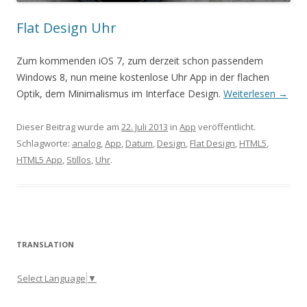
Flat Design Uhr
Zum kommenden iOS 7, zum derzeit schon passendem
Windows 8, nun meine kostenlose Uhr App in der flachen
Optik, dem Minimalismus im Interface Design.
Weiterlesen
→
Dieser Beitrag wurde am
22. Juli 2013
in
App
veröffentlicht.
Schlagworte:
analog
,
App
,
Datum
,
Design
,
Flat Design
,
HTML5
,
HTML5 App
,
Stillos
,
Uhr
.
TRANSLATION
Select Language
▼