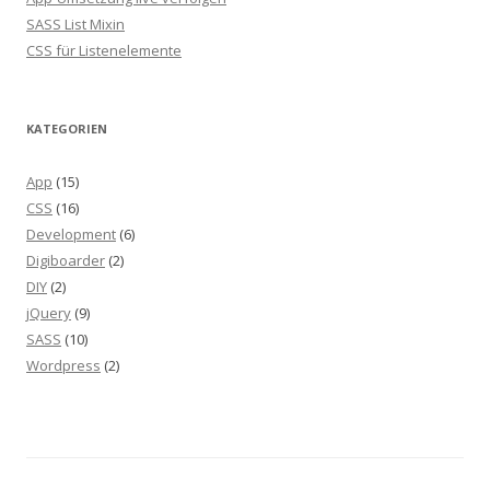
SASS List Mixin
CSS für Listenelemente
KATEGORIEN
App
(15)
CSS
(16)
Development
(6)
Digiboarder
(2)
DIY
(2)
jQuery
(9)
SASS
(10)
Wordpress
(2)