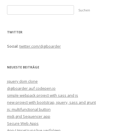
S
u
c
h
TWITTER
e
n
Social:
twitter.com/digiboarder
n
a
c
NEUESTE BEITRÄGE
h
:
jquery dom clone
digiboarder auf codepen.io
simple webpack project with sass and js
new project with bootstrap, jquery, sass and grunt
js: multifunctional button
midi.grid Sequencer app
Secure Web Apps
App-Umsetzung live verfolgen