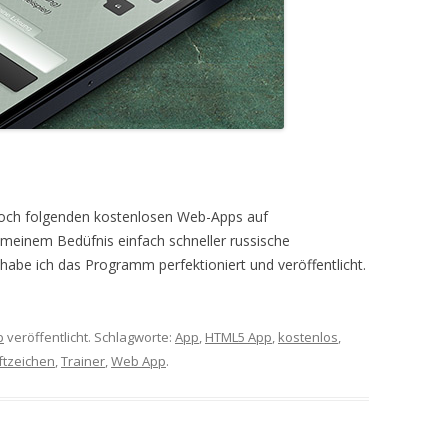
er noch folgenden kostenlosen Web-Apps auf
 meinem Bedüfnis einfach schneller russische
habe ich das Programm perfektioniert und veröffentlicht.
p
veröffentlicht. Schlagworte:
App
,
HTML5 App
,
kostenlos
,
ftzeichen
,
Trainer
,
Web App
.