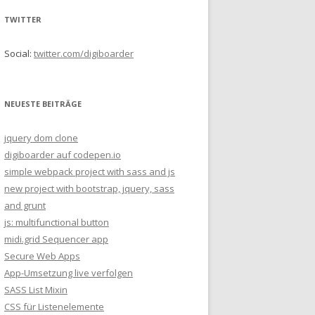
h
TWITTER
e
n
Social:
twitter.com/digiboarder
n
a
c
NEUESTE BEITRÄGE
h
:
jquery dom clone
digiboarder auf codepen.io
simple webpack project with sass and js
new project with bootstrap, jquery, sass
and grunt
js: multifunctional button
midi.grid Sequencer app
Secure Web Apps
App-Umsetzung live verfolgen
SASS List Mixin
CSS für Listenelemente