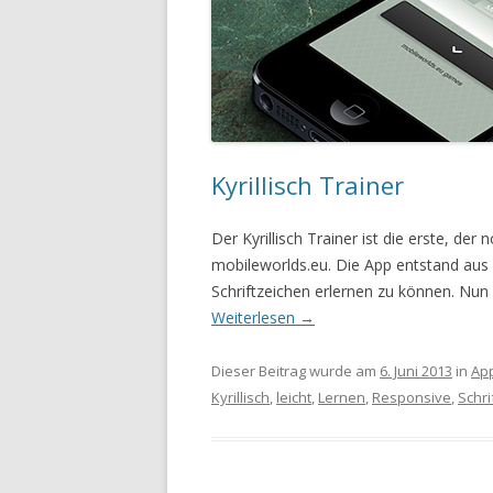
Kyrillisch Trainer
Der Kyrillisch Trainer ist die erste, d
mobileworlds.eu. Die App entstand aus
Schriftzeichen erlernen zu können. Nun 
Weiterlesen
→
Dieser Beitrag wurde am
6. Juni 2013
in
Ap
Kyrillisch
,
leicht
,
Lernen
,
Responsive
,
Schri