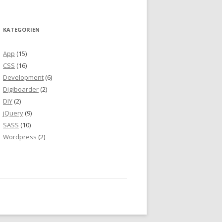
KATEGORIEN
App
(15)
CSS
(16)
Development
(6)
Digiboarder
(2)
DIY
(2)
jQuery
(9)
SASS
(10)
Wordpress
(2)