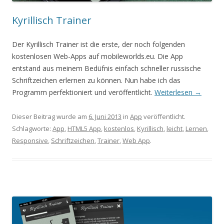
Kyrillisch Trainer
Der Kyrillisch Trainer ist die erste, der noch folgenden
kostenlosen Web-Apps auf mobileworlds.eu. Die App
entstand aus meinem Bedüfnis einfach schneller russische
Schriftzeichen erlernen zu können. Nun habe ich das
Programm perfektioniert und veröffentlicht.
Weiterlesen
→
Dieser Beitrag wurde am
6. Juni 2013
in
App
veröffentlicht.
Schlagworte:
App
,
HTML5 App
,
kostenlos
,
Kyrillisch
,
leicht
,
Lernen
,
Responsive
,
Schriftzeichen
,
Trainer
,
Web App
.