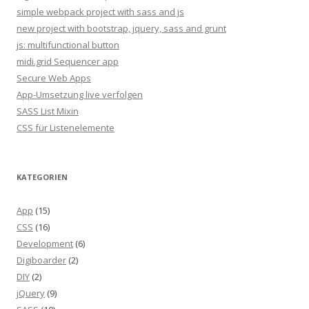
simple webpack project with sass and js
new project with bootstrap, jquery, sass and grunt
js: multifunctional button
midi.grid Sequencer app
Secure Web Apps
App-Umsetzung live verfolgen
SASS List Mixin
CSS für Listenelemente
KATEGORIEN
App
(15)
CSS
(16)
Development
(6)
Digiboarder
(2)
DIY
(2)
jQuery
(9)