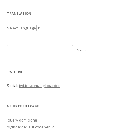
TRANSLATION
Select Language
▼
S
u
c
h
TWITTER
e
n
Social:
twitter.com/digiboarder
n
a
c
NEUESTE BEITRÄGE
h
:
jquery dom clone
digiboarder auf codepen.io