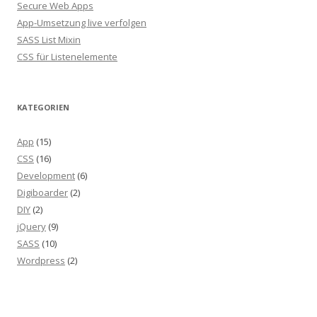
Secure Web Apps
App-Umsetzung live verfolgen
SASS List Mixin
CSS für Listenelemente
KATEGORIEN
App
(15)
CSS
(16)
Development
(6)
Digiboarder
(2)
DIY
(2)
jQuery
(9)
SASS
(10)
Wordpress
(2)