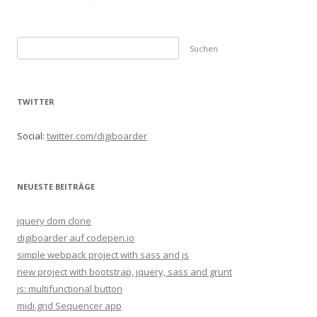
S
u
c
h
TWITTER
e
n
Social:
twitter.com/digiboarder
n
a
c
NEUESTE BEITRÄGE
h
:
jquery dom clone
digiboarder auf codepen.io
simple webpack project with sass and js
new project with bootstrap, jquery, sass and grunt
js: multifunctional button
midi.grid Sequencer app