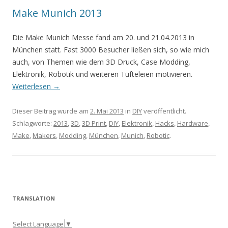
Make Munich 2013
Die Make Munich Messe fand am 20. und 21.04.2013 in
München statt. Fast 3000 Besucher ließen sich, so wie mich
auch, von Themen wie dem 3D Druck, Case Modding,
Elektronik, Robotik und weiteren Tüfteleien motivieren.
Weiterlesen
→
Dieser Beitrag wurde am
2. Mai 2013
in
DIY
veröffentlicht.
Schlagworte:
2013
,
3D
,
3D Print
,
DIY
,
Elektronik
,
Hacks
,
Hardware
,
Make
,
Makers
,
Modding
,
München
,
Munich
,
Robotic
.
TRANSLATION
Select Language
▼