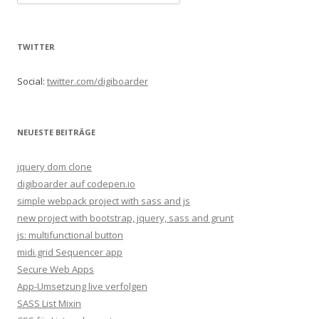
u
c
h
TWITTER
e
n
Social:
twitter.com/digiboarder
n
a
c
NEUESTE BEITRÄGE
h
:
jquery dom clone
digiboarder auf codepen.io
simple webpack project with sass and js
new project with bootstrap, jquery, sass and grunt
js: multifunctional button
midi.grid Sequencer app
Secure Web Apps
App-Umsetzung live verfolgen
SASS List Mixin