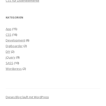
CSS für Listenelemente
KATEGORIEN
App
(15)
CSS
(16)
Development
(6)
Digiboarder
(2)
DIY
(2)
jQuery
(9)
SASS
(10)
Wordpress
(2)
Dieses Blog läuft mit WordPress