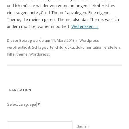
und ich müsste wieder von vorne anfangen. Leichter ist es
eine sogenannte „Child-Theme“ anzulegen. Eine eigene
Theme, die meinen parent Theme, also das Theme, was ich
ändern möchte, vorher importiert.
Weiterlesen
→
Dieser Beitrag wurde am
11. März 2013
in
Wordpress
veröffentlicht. Schlagworte:
child
,
doku
,
dokumentation
,
erstellen
,
hilfe
,
theme
,
Wordpress
.
TRANSLATION
Select Language
▼
S