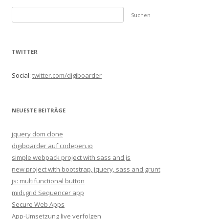
S
u
c
h
TWITTER
e
n
Social:
twitter.com/digiboarder
n
a
c
NEUESTE BEITRÄGE
h
:
jquery dom clone
digiboarder auf codepen.io
simple webpack project with sass and js
new project with bootstrap, jquery, sass and grunt
js: multifunctional button
midi.grid Sequencer app
Secure Web Apps
App-Umsetzung live verfolgen