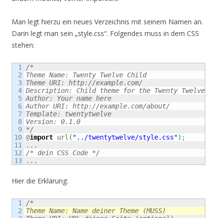
Man legt hierzu ein neues Verzeichnis mit seinem Namen an.
Darin legt man sein „style.css“. Folgendes muss in dem CSS
stehen:
1

/*

2

Theme Name: Twenty Twelve Child

3

Theme URI: http://example.com/

4

Description: Child theme for the Twenty Twelve the
5

Author: Your name here

6

Author URI: http://example.com/about/

7

Template: twentytwelve

8

Version: 0.1.0

9

*/
10

@
import
 url
(
"../twentytwelve/style.css"
)
;
11

12

/* dein CSS Code */
...
Hier die Erklärung:
1

/*
2

Theme Name: Name deiner Theme (MUSS)