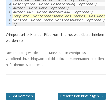
3

Theme URI: URL deiner Seite (optional)
4

Description: Deine Beschreibung (optional)
5

Author: Dein Name (optional)
6

Author URI: Deine Kontakt-URL (optional)
7

Template: Verzeichnisname des Themes, was übersch
8

Version: Deine Theme Versionsnummer (optional)
*/
@import url -> Hier der Pfad zum Theme, was überschrieben
werden soll
Dieser Beitrag wurde am
11. März 2013
in
Wordpress
veröffentlicht. Schlagworte:
child
,
doku
,
dokumentation
,
erstellen
,
hilfe
,
theme
,
Wordpress
.
Artikel-
←
Willkommen
Breadcrumb hinzufügen
→
Navigation