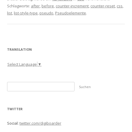
Schlagworte:
after
,
before
,
counter-increment
,
counter-reset
,
css
,
list
,
list-style-type
,
pseudo
,
Pseudoelemente
.
TRANSLATION
Select Language
▼
S
u
c
h
TWITTER
e
n
Social:
twitter.com/digiboarder
n