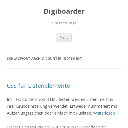
Digiboarder
Gregor's Page
Zum
Menü
Inhalt
springen
SCHLAGWORT-ARCHIV:
COUNTER-INCREMENT
CSS für Listenelemente
Im Text Content von HTML Seiten werden Listen meist in
ihrer Grundeinstellung verwendet. Entweder nummeriert mit
Aufzählungszeichen oder einfach mit Punkten.
Weiterlesen
→
Dieser Beitrag wurde am
12. Juli 2016
in
CSS
veröffentlicht.