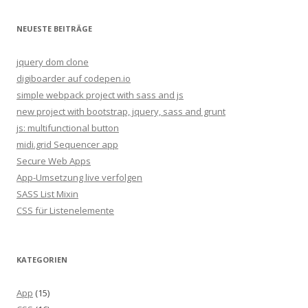
a
c
NEUESTE BEITRÄGE
h
:
jquery dom clone
digiboarder auf codepen.io
simple webpack project with sass and js
new project with bootstrap, jquery, sass and grunt
js: multifunctional button
midi.grid Sequencer app
Secure Web Apps
App-Umsetzung live verfolgen
SASS List Mixin
CSS für Listenelemente
KATEGORIEN
App
(15)