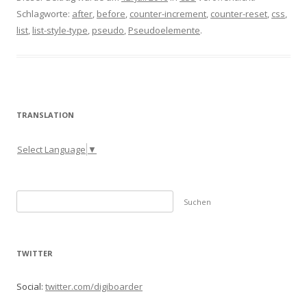
Schlagworte:
after
,
before
,
counter-increment
,
counter-reset
,
css
,
list
,
list-style-type
,
pseudo
,
Pseudoelemente
.
TRANSLATION
Select Language
▼
S
u
c
h
TWITTER
e
n
Social:
twitter.com/digiboarder
n