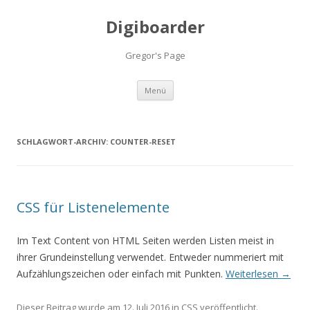
Digiboarder
Gregor's Page
Zum
Menü
Inhalt
springen
SCHLAGWORT-ARCHIV:
COUNTER-RESET
CSS für Listenelemente
Im Text Content von HTML Seiten werden Listen meist in
ihrer Grundeinstellung verwendet. Entweder nummeriert mit
Aufzählungszeichen oder einfach mit Punkten.
Weiterlesen
→
Dieser Beitrag wurde am
12. Juli 2016
in
CSS
veröffentlicht.