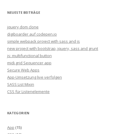
a
c
NEUESTE BEITRÄGE
h
:
jquery dom clone
digiboarder auf codepen.io
simple webpack project with sass and js
new project with bootstrap, jquery, sass and grunt
js: multifunctional button
midi.grid Sequencer app
Secure Web Apps
App-Umsetzung live verfolgen
SASS List Mixin
CSS für Listenelemente
KATEGORIEN
App
(15)