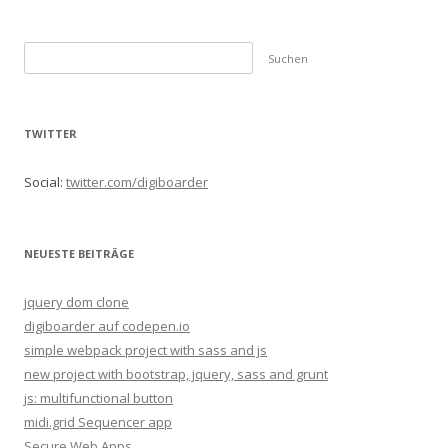
S
u
c
h
TWITTER
e
n
Social:
twitter.com/digiboarder
n
a
c
NEUESTE BEITRÄGE
h
:
jquery dom clone
digiboarder auf codepen.io
simple webpack project with sass and js
new project with bootstrap, jquery, sass and grunt
js: multifunctional button
midi.grid Sequencer app
Secure Web Apps