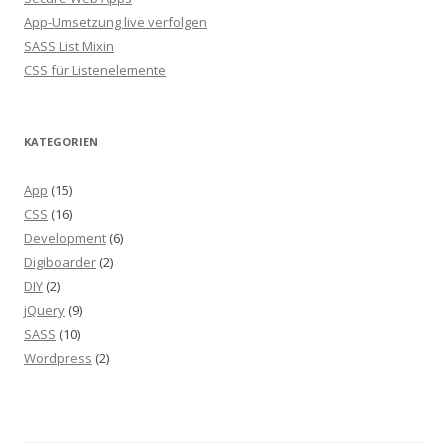
App-Umsetzung live verfolgen
SASS List Mixin
CSS für Listenelemente
KATEGORIEN
App
(15)
CSS
(16)
Development
(6)
Digiboarder
(2)
DIY
(2)
jQuery
(9)
SASS
(10)
Wordpress
(2)