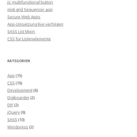
js: multifunctional button
midi.grid Sequencer app
Secure Web Apps
App-Umsetzung live verfolgen
SASS List Mixin
CSS für Listenelemente
KATEGORIEN
App
(15)
CSS
(16)
Development
(6)
Digiboarder
(2)
DIY
(2)
jQuery
(9)
SASS
(10)
Wordpress
(2)