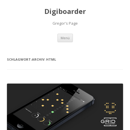
Digiboarder
Gregor's Page
Zum
Menü
Inhalt
springen
SCHLAGWORT-ARCHIV:
HTML