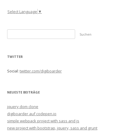
Select Language
▼
S
u
c
h
TWITTER
e
n
Social:
twitter.com/digiboarder
n
a
c
NEUESTE BEITRÄGE
h
:
jquery dom clone
digiboarder auf codepen.io
simple webpack project with sass and js
new project with bootstrap, jquery, sass and grunt