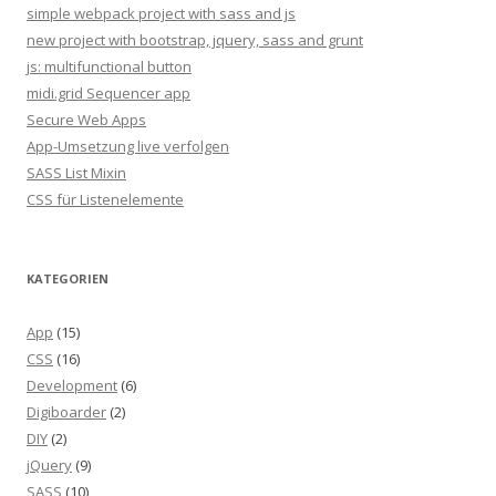
simple webpack project with sass and js
new project with bootstrap, jquery, sass and grunt
js: multifunctional button
midi.grid Sequencer app
Secure Web Apps
App-Umsetzung live verfolgen
SASS List Mixin
CSS für Listenelemente
KATEGORIEN
App
(15)
CSS
(16)
Development
(6)
Digiboarder
(2)
DIY
(2)
jQuery
(9)
SASS
(10)