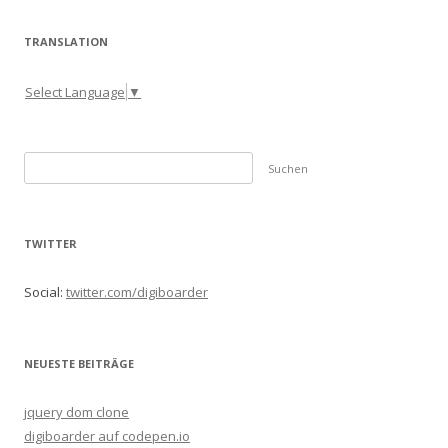
TRANSLATION
Select Language
▼
S
u
c
h
TWITTER
e
n
Social:
twitter.com/digiboarder
n
a
c
NEUESTE BEITRÄGE
h
:
jquery dom clone
digiboarder auf codepen.io