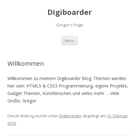
Digiboarder
Gregor's Page
Zum
Menü
Inhalt
springen
Willkommen
Willkommen zu meinem Digiboarder Blog. Themen werden
hier sein: HTML5 & CSS3 Programmierung, eigene Projekte,
Gadget Themen, Künstlerisches und vieles mehr … Viele
Grüße, Gregor
Dieser Beitrag wurde unter
Digiboarder
abgelegt am
15. Februar
2013
.