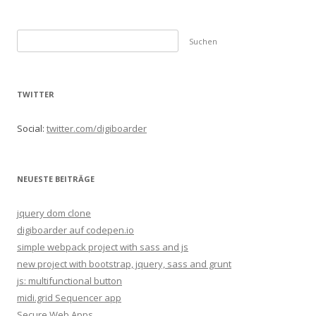
S
u
c
h
TWITTER
e
n
Social:
twitter.com/digiboarder
n
a
c
NEUESTE BEITRÄGE
h
:
jquery dom clone
digiboarder auf codepen.io
simple webpack project with sass and js
new project with bootstrap, jquery, sass and grunt
js: multifunctional button
midi.grid Sequencer app
Secure Web Apps