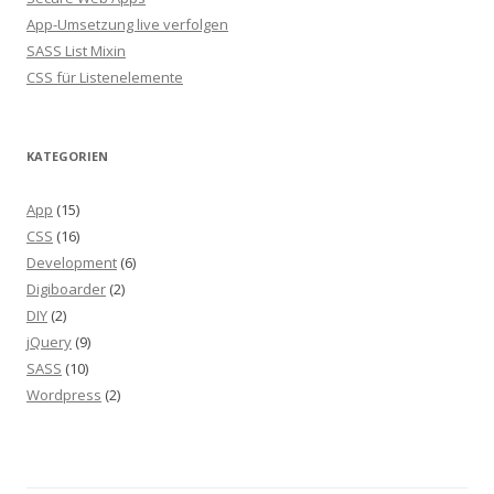
App-Umsetzung live verfolgen
SASS List Mixin
CSS für Listenelemente
KATEGORIEN
App
(15)
CSS
(16)
Development
(6)
Digiboarder
(2)
DIY
(2)
jQuery
(9)
SASS
(10)
Wordpress
(2)