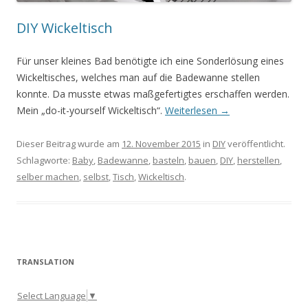
DIY Wickeltisch
Für unser kleines Bad benötigte ich eine Sonderlösung eines
Wickeltisches, welches man auf die Badewanne stellen
konnte. Da musste etwas maßgefertigtes erschaffen werden.
Mein „do-it-yourself Wickeltisch“.
Weiterlesen
→
Dieser Beitrag wurde am
12. November 2015
in
DIY
veröffentlicht.
Schlagworte:
Baby
,
Badewanne
,
basteln
,
bauen
,
DIY
,
herstellen
,
selber machen
,
selbst
,
Tisch
,
Wickeltisch
.
TRANSLATION
Select Language
▼