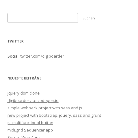
S
u
c
h
TWITTER
e
n
Social:
twitter.com/digiboarder
n
a
c
NEUESTE BEITRÄGE
h
:
jquery dom clone
digiboarder auf codepen.io
simple webpack project with sass and js
new project with bootstrap, jquery, sass and grunt
js: multifunctional button
midi.grid Sequencer app
Secure Web Apps