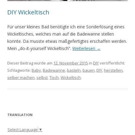
DIY Wickeltisch
Für unser kleines Bad benötigte ich eine Sonderlösung eines
Wickeltisches, welches man auf die Badewanne stellen
konnte. Da musste etwas maßgefertigtes erschaffen werden.
Mein „do-it-yourself Wickeltisch“.
Weiterlesen
→
Dieser Beitrag wurde am
12. November 2015
in
DIY
veröffentlicht.
Schlagworte:
Baby
,
Badewanne
,
basteln
,
bauen
,
DIY
,
herstellen
,
selber machen
,
selbst
,
Tisch
,
Wickeltisch
.
TRANSLATION
Select Language
▼