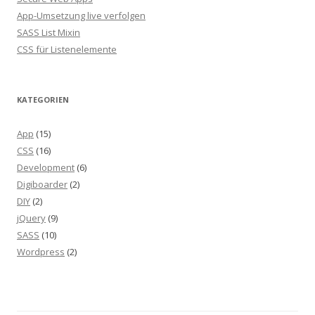
App-Umsetzung live verfolgen
SASS List Mixin
CSS für Listenelemente
KATEGORIEN
App
(15)
CSS
(16)
Development
(6)
Digiboarder
(2)
DIY
(2)
jQuery
(9)
SASS
(10)
Wordpress
(2)