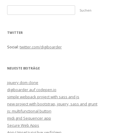
S
u
c
h
TWITTER
e
n
Social:
twitter.com/digiboarder
n
a
c
NEUESTE BEITRÄGE
h
:
jquery dom clone
digiboarder auf codepen.io
simple webpack project with sass and js
new project with bootstrap, jquery, sass and grunt
js: multifunctional button
midi.grid Sequencer app
Secure Web Apps
App-Umsetzung live verfolgen