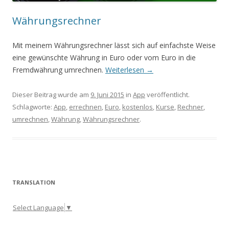
Währungsrechner
Mit meinem Währungsrechner lässt sich auf einfachste Weise
eine gewünschte Währung in Euro oder vom Euro in die
Fremdwährung umrechnen.
Weiterlesen
→
Dieser Beitrag wurde am
9. Juni 2015
in
App
veröffentlicht.
Schlagworte:
App
,
errechnen
,
Euro
,
kostenlos
,
Kurse
,
Rechner
,
umrechnen
,
Währung
,
Währungsrechner
.
TRANSLATION
Select Language
▼