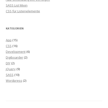
SASS List Mixin
CSS für Listenelemente
KATEGORIEN
App
(15)
CSS
(16)
Development
(6)
Digiboarder
(2)
DIY
(2)
jQuery
(9)
SASS
(10)
Wordpress
(2)