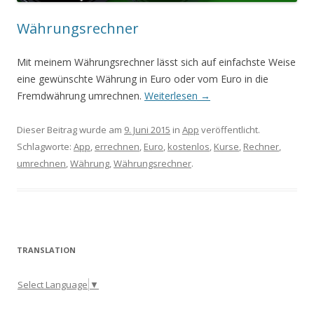
Währungsrechner
Mit meinem Währungsrechner lässt sich auf einfachste Weise
eine gewünschte Währung in Euro oder vom Euro in die
Fremdwährung umrechnen.
Weiterlesen
→
Dieser Beitrag wurde am
9. Juni 2015
in
App
veröffentlicht.
Schlagworte:
App
,
errechnen
,
Euro
,
kostenlos
,
Kurse
,
Rechner
,
umrechnen
,
Währung
,
Währungsrechner
.
TRANSLATION
Select Language
▼