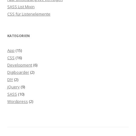
SASS List Mixin
CSS für Listenelemente
KATEGORIEN
App
(15)
CSS
(16)
Development
(6)
Digiboarder
(2)
DIY
(2)
jQuery
(9)
SASS
(10)
Wordpress
(2)