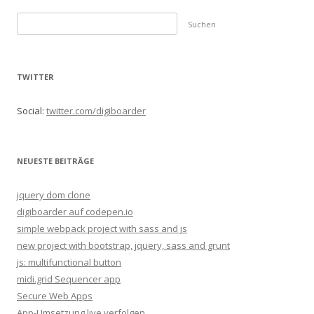
S
u
c
h
TWITTER
e
n
Social:
twitter.com/digiboarder
n
a
c
NEUESTE BEITRÄGE
h
:
jquery dom clone
digiboarder auf codepen.io
simple webpack project with sass and js
new project with bootstrap, jquery, sass and grunt
js: multifunctional button
midi.grid Sequencer app
Secure Web Apps
App-Umsetzung live verfolgen