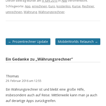
Dieser Beitrag wurde am
9. Juni 2015
in
App
veröffentlicht.
Schlagworte:
App
,
errechnen
,
Euro
,
kostenlos
,
Kurse
,
Rechner
,
umrechnen
,
Währung
,
Währungsrechner
.
Artikel-
←
Prozentrechner Update
MobileWorlds Relaunch
→
Navigation
Ein Gedanke zu „
Währungsrechner
“
Thomas
29. Februar 2016 um 12:55
Ein Währungsrechner ist und bleibt eine große Hilfe,
insbesondere auch auf Reise. Mittlerweile kann man ja auch
auf derartige Apps zurückgreifen.