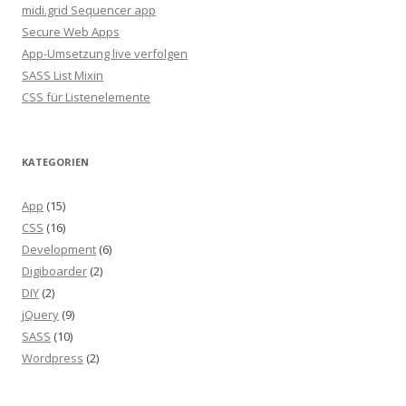
midi.grid Sequencer app
Secure Web Apps
App-Umsetzung live verfolgen
SASS List Mixin
CSS für Listenelemente
KATEGORIEN
App
(15)
CSS
(16)
Development
(6)
Digiboarder
(2)
DIY
(2)
jQuery
(9)
SASS
(10)
Wordpress
(2)