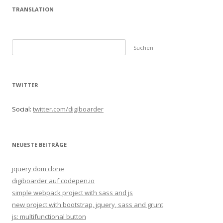
TRANSLATION
S
u
c
h
TWITTER
e
n
Social:
twitter.com/digiboarder
n
a
c
NEUESTE BEITRÄGE
h
:
jquery dom clone
digiboarder auf codepen.io
simple webpack project with sass and js
new project with bootstrap, jquery, sass and grunt
js: multifunctional button